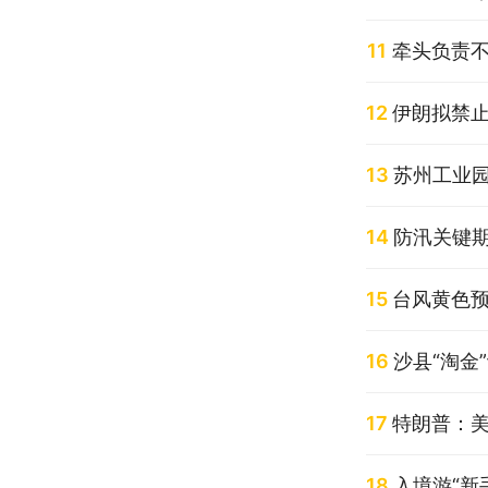
11
牵头负责不
12
伊朗拟禁止
13
苏州工业园
14
防汛关键
15
台风黄色预
16
沙县“淘金
17
特朗普：
18
入境游“新