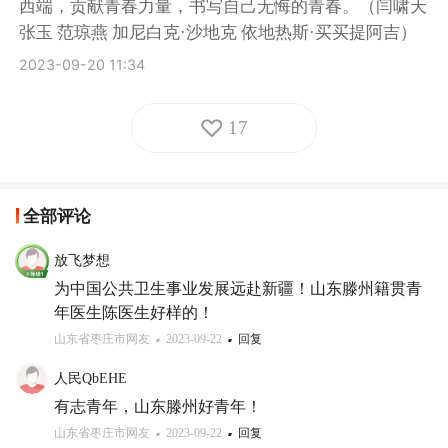
西端，贡献青春力量，书写自己无悔的青春。（闫啸天  
张玉 范琼燕 加尼白克·沙地克 依地热斯·买买提阿吉）
2023-09-20 11:34
17
全部评论
放飞梦想
为中国公共卫生事业发展远赴新疆！山东滕州籍贯青
年医生陈医生好样的！
山东省枣庄市网友
2023-09-22
回复
人民QbEHE
有志青年，山东滕州好青年！
山东省枣庄市网友
2023-09-22
回复