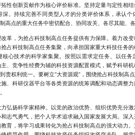
开拓性创新贡献作为核心评价标准。坚持定量与定性相结
得深。持续完善不同类型人才的分类评价体系，承认个
制高点的重大任务中密切配合、协同攻关、各尽其能、
革，为抢占科技制高点任务提供有力保障。着力改变
向抢占科技制高点任务集聚，向承担国家重大科技任务的
键核心技术的科学家集聚。按照以需求定任务、以任务
为主、竞争性经费为辅的科技资源配置模式，赋予科研机
到责权利统一。要树立“大资源观”，围绕抢占科技制高
设施、科研仪器平台等各类资源的统筹调配和动态调整力
。
弘扬科学家精神。以党的政治优势、组织优势充分激
心和志气勇气，把个人学术追求融入国家发展大局。深入
题教育，将学习成果转化为抢占科技制高点的强大动力。
先锋模范作用，围绕科技攻坚任务组织攻坚突击队，把党