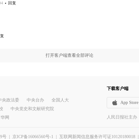
04
回复
复
打开客户端查看全部评论
下载客户端
中央政法委
中央台办
全国人大
App Store
校
中央党史和文献研究院
人民日报社主办
新华网
29号
|
京ICP备16066560号-1
| 互联网新闻信息服务许可证10120180018 | 举报