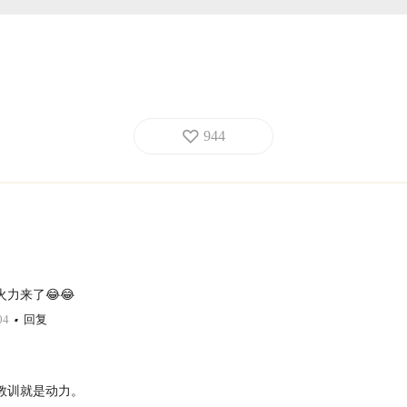
944
力来了😂😂
04
回复
教训就是动力。