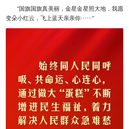
“国旗国旗真美丽，金星金星照大地，我愿
变朵小红云，飞上蓝天亲亲你……”