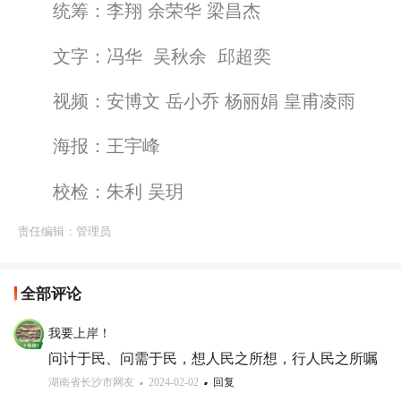
统筹：李翔 余荣华 梁昌杰
文字：冯华 吴秋余 邱超奕
视频：安博文 岳小乔 杨丽娟 皇甫凌雨
海报：王宇峰
校检：朱利 吴玥
责任编辑：
管理员
全部评论
我要上岸！
问计于民、问需于民，想人民之所想，行人民之所嘱
湖南省长沙市网友
2024-02-02
回复