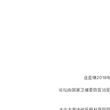
这是继201
论坛由国家卫健委防盲治盲培训
大会主席由何氏眼科医院院长何