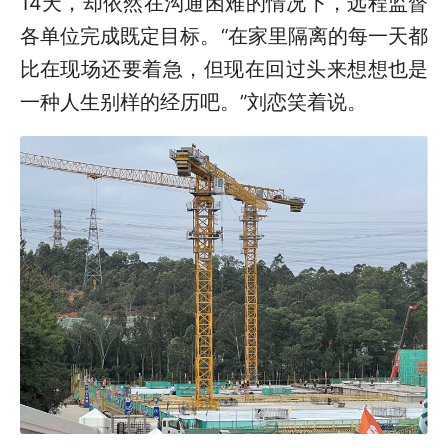
14
天，却依然在沟通困难的情况下，远程监督
各单位完成既定目标。
“
在家里隔离的每一天都
比在现场还要着急，但现在回
过
头
来
想想也是
一种人生别样的经历吧。
”
刘恋笑着
说
。