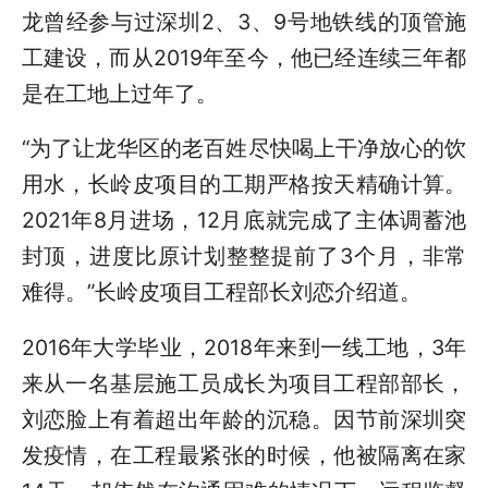
龙曾经参与过深圳2、3、9号地铁线的顶管施
工建设，而从2019年至今，他已经连续三年都
是在工地上过年了。
“为了让龙华区的老百姓尽快喝上干净放心的饮
用水，长岭皮项目的工期严格按天精确计算。
2021年8月进场，12月底就完成了主体调蓄池
封顶，进度比原计划整整提前了3个月，非常
难得。”长岭皮项目工程部长刘恋介绍道。
20
16
年大学毕业，
20
18
年来到一线工地
，
3
年
来从一名基层施工员成长为项目
工程部
部长，
刘恋脸上有着超出年龄的沉稳。因节前深圳突
发疫情，在工程最紧张的时候，他被隔离在家