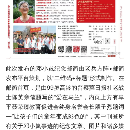
此次发布的邓小岚纪念邮简由老兵方阵•邮简
发布平台策划，以“二维码+标题”形式制作。在
邮简首页，是由99岁高龄的晋察冀日报社老战
士陈英亲笔题写的“爱在马兰”，内页上方有阜
平聂荣臻教育促进会终身名誉会长殷子烈题词
—“让孩子们的童年变成彩色的”，其中刊登所
有关于邓小岚事迹的纪念文章、图片和诸多媒