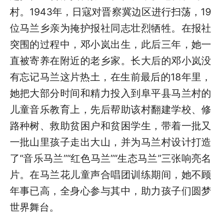
村。1943年，日寇对晋察冀边区进行扫荡，19
位马兰乡亲为掩护报社同志壮烈牺牲。在报社
突围的过程中，邓小岚出生，此后三年，她一
直被寄养在附近的老乡家。长大后的邓小岚没
有忘记马兰这片热土，在生前最后的18年里，
她把大部分时间和精力投入到阜平县马兰村的
儿童音乐教育上，先后帮助该村翻建学校、修
路种树、救助贫困户和贫困学生，带着一批又
一批山里孩子走出大山，并为马兰村设计打造
了“音乐马兰”“红色马兰”“生态马兰”三张响亮名
片。在马兰花儿童声合唱团训练期间，她不顾
年事已高，全身心参与其中，助力孩子们圆梦
世界舞台。