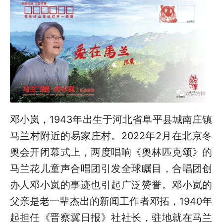
邓小岚，1943年出生于河北省阜平县城南庄镇
马兰村附近的易家庄村。2022年2月在北京冬
奥会开闭幕式上，两度唱响《奥林匹克颂》的
马兰花儿童声合唱团引发全球瞩目，合唱团创
办人邓小岚的事迹也引起广泛赞誉。邓小岚的
父亲是老一辈杰出的新闻工作者邓拓，1940年
起担任《晋察冀日报》社社长，驻地就在马兰