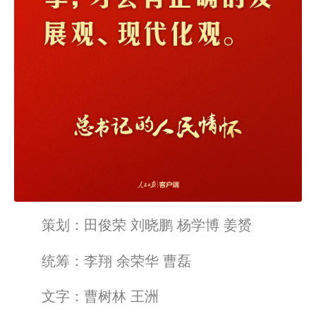
策划：田俊荣 刘晓鹏 杨学博 姜赟
统筹：李翔 余荣华 曹磊
文字：曹树林 王洲