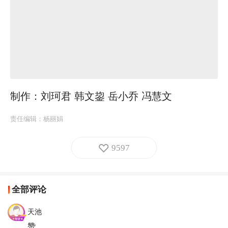
制作：刘珂君 韩文鋆 岳小乔 冯慧文
责任编辑：
杨丽娟
9597
全部评论
天池
赞