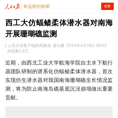
打开
西工大仿蝠鲼柔体潜水器对南海
开展珊瑚礁监测
人民日报客户端陕西频道
龚仕建
2024年4月18日 09:53
浏览量
5.6万
近期，由西北工业大学航海学院自主水下航行
器团队研制的谱系化仿蝠鲼柔体潜水器，首次
实现仿生潜水器对我国南海珊瑚礁生长情况监
测，将为防止南海岛礁基底沉没崩塌做出重要
贡献。