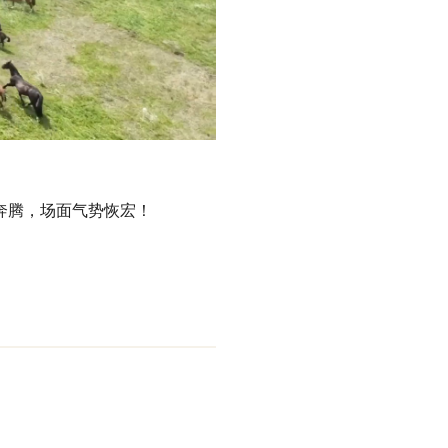
奔腾，场面气势恢宏！