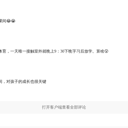
间😂😭
育，一天唯一接触室外就晩上9：30下晩字习后放学。算啥😲
间，对孩子的成长也很关键
打开客户端查看全部评论