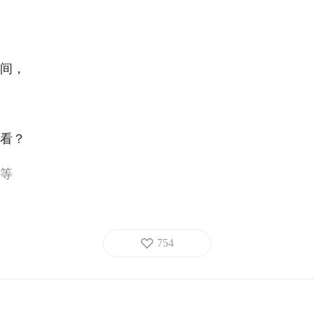
间，
看？
等
754