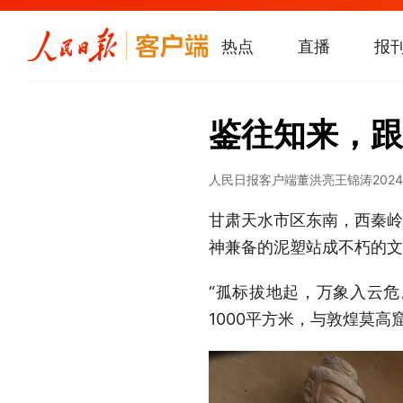
热点
直播
报
鉴往知来，跟
人民日报客户端
董洪亮
王锦涛
2024
甘肃天水市区东南，西秦岭
神兼备的泥塑站成不朽的文
“孤标拔地起，万象入云危
1000平方米，与敦煌莫