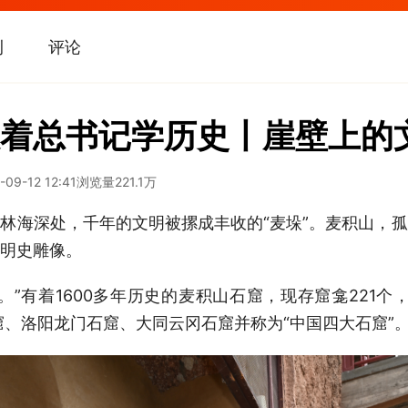
刊
评论
着总书记学历史丨崖壁上的
-09-12 12:41
浏览量
221.1万
林海深处，千年的文明被摞成丰收的“麦垛”。麦积山，
明史雕像。
。”有着1600多年历史的麦积山石窟，现存窟龛221个
高窟、洛阳龙门石窟、大同云冈石窟并称为“中国四大石窟”