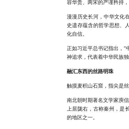
容华贵、两宋的严谨矜持，
漫漫历史长河，中华文化
史遗存蕴含的哲学思想、
化自信。
正如习近平总书记指出，“
神追求，代表着中华民族独
融汇东西的丝路明珠
触摸麦积山石窟，指尖是丝
南北朝时期著名文学家庾信
上居陇右，古称秦州，是
的地区之一。