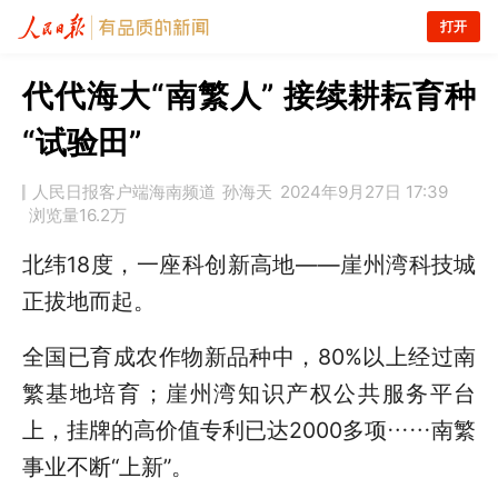
打开
代代海大“南繁人” 接续耕耘育种
“试验田”
人民日报客户端海南频道
孙海天
2024年9月27日 17:39
浏览量
16.2万
北纬18度，一座科创新高地——崖州湾科技城
正拔地而起。
全国已育成农作物新品种中，80%以上经过南
繁基地培育；崖州湾知识产权公共服务平台
上，挂牌的高价值专利已达2000多项……南繁
事业不断“上新”。