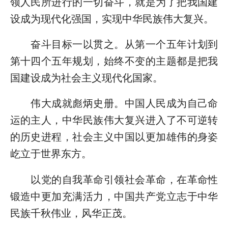
领人民所进行的一切奋斗，就是为了把我国建
设成为现代化强国，实现中华民族伟大复兴。
奋斗目标一以贯之。从第一个五年计划到
第十四个五年规划，始终不变的主题都是把我
国建设成为社会主义现代化国家。
伟大成就彪炳史册。中国人民成为自己命
运的主人，中华民族伟大复兴进入了不可逆转
的历史进程，社会主义中国以更加雄伟的身姿
屹立于世界东方。
以党的自我革命引领社会革命，在革命性
锻造中更加充满活力，中国共产党立志于中华
民族千秋伟业，风华正茂。