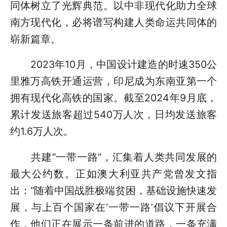
同体树立了光辉典范。以中非现代化助力全球
南方现代化，必将谱写构建人类命运共同体的
崭新篇章。
2023年10月，中国设计建造的时速350公
里雅万高铁开通运营，印尼成为东南亚第一个
拥有现代化高铁的国家。截至2024年9月底，
累计发送旅客超过540万人次，日均发送旅客
约1.6万人次。
共建“一带一路”，汇集着人类共同发展的
最大公约数。正如澳大利亚共产党曾发文指
出：“随着中国战胜极端贫困，基础设施快速发
展，与上百个国家在‘一带一路’倡议下开展合
作，他们正在展示一条前进的道路，一条充满