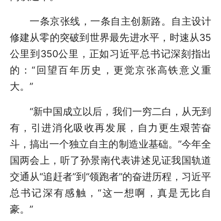
一条京张线，一条自主创新路。自主设计
修建从零的突破到世界最先进水平，时速从35
公里到350公里，正如习近平总书记深刻指出
的：“回望百年历史，更觉京张高铁意义重
大。”
“新中国成立以后，我们一穷二白，从无到
有，引进消化吸收再发展，自力更生艰苦奋
斗，搞出一个独立自主的制造业基础。”今年全
国两会上，听了孙景南代表讲述见证我国轨道
交通从“追赶者”到“领跑者”的奋进历程，习近平
总书记深有感触，“这一想啊，真是无比自
豪。”