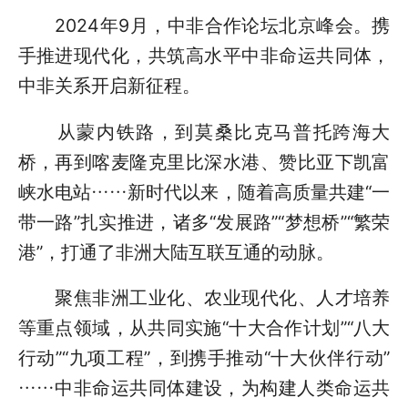
2024年9月，中非合作论坛北京峰会。携
手推进现代化，共筑高水平中非命运共同体，
中非关系开启新征程。
从蒙内铁路，到莫桑比克马普托跨海大
桥，再到喀麦隆克里比深水港、赞比亚下凯富
峡水电站……新时代以来，随着高质量共建“一
带一路”扎实推进，诸多“发展路”“梦想桥”“繁荣
港”，打通了非洲大陆互联互通的动脉。
聚焦非洲工业化、农业现代化、人才培养
等重点领域，从共同实施“十大合作计划”“八大
行动”“九项工程”，到携手推动“十大伙伴行动”
……中非命运共同体建设，为构建人类命运共