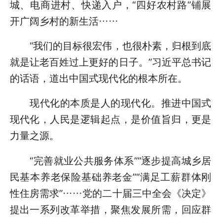
城、电商进村、快递入户，“四好农村路”铺展
开广阔乡村的新生活……
“我们的目标很宏伟，也很朴素，归根到底
就是让老百姓过上更好的日子。”习近平总书记
的话语，道出中国式现代化的根本所在。
现代化的本质是人的现代化。推进中国式
现代化，人民是逻辑起点，是价值旨归，更是
力量之源。
“完善就业公共服务体系”“逐步提高城乡居
民基本养老保险基础养老金”“满足工薪群体刚
性住房需求”……党的二十届三中全会《决定》
提出一系列改革举措，聚焦发展所需，回应群