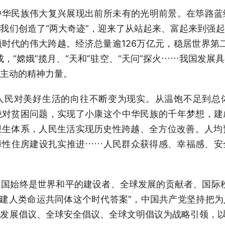
民族伟大复兴展现出前所未有的光明前景。在筚路蓝
我们创造了“两大奇迹”，迎来了从站起来、富起来到强
时代的伟大跨越。经济总量逾126万亿元，稳居世界第
，“嫦娥”揽月、“天和”驻空、“天问”探火……我国发
主动的精神力量。
对美好生活的向往不断变为现实。从温饱不足到总
绝对贫困问题，实现了小康这个中华民族的千年梦想，建
生体系，人民生活实现历史性跨越、全方位改善。人均预
障性住房建设扎实推进……人民群众获得感、幸福感、安
始终是世界和平的建设者、全球发展的贡献者、国际秩
构建人类命运共同体这个时代答案”，中国共产党坚持把
发展倡议、全球安全倡议、全球文明倡议为战略引领，以