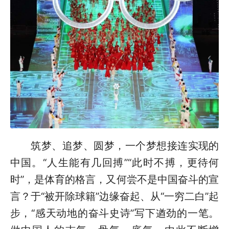
筑梦、追梦、圆梦，一个梦想接连实现的
中国。“人生能有几回搏”“此时不搏，更待何
时”，是体育的格言，又何尝不是中国奋斗的宣
言？于“被开除球籍”边缘奋起、从“一穷二白”起
步，“感天动地的奋斗史诗”写下遒劲的一笔。