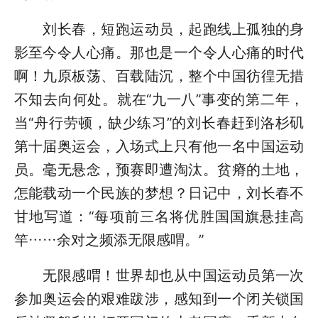
刘长春，短跑运动员，起跑线上孤独的身
影至今令人心痛。那也是一个令人心痛的时代
啊！九原板荡、百载陆沉，整个中国彷徨无措
不知去向何处。就在“九一八”事变的第二年，
当“舟行劳顿，缺少练习”的刘长春赶到洛杉矶
第十届奥运会，入场式上只有他一名中国运动
员。毫无悬念，预赛即遭淘汰。贫瘠的土地，
怎能载动一个民族的梦想？日记中，刘长春不
甘地写道：“每项前三名将优胜国国旗悬挂高
竿……余对之频添无限感喟。”
无限感喟！世界却也从中国运动员第一次
参加奥运会的艰难跋涉，感知到一个闭关锁国