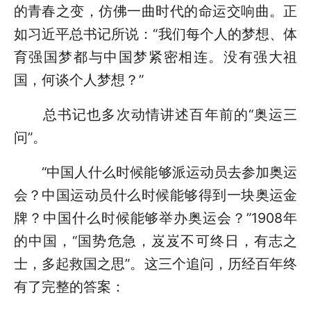
的青春之变，仿佛一曲时代的命运交响曲。正
如习近平总书记所说：“我们每个人的梦想、体
育强国梦都与中国梦紧密相连。没有强大祖
国，何谈个人梦想？”
总书记也多次动情讲述百年前的“奥运三
问”。
“中国人什么时候能够派运动员去参加奥运
会？中国运动员什么时候能够得到一块奥运金
牌？中国什么时候能够举办奥运会？”1908年
的中国，“国势危急，岌岌不可终日，有志之
士，多起救国之思”。这三个追问，历经百年终
有了完整的答案：