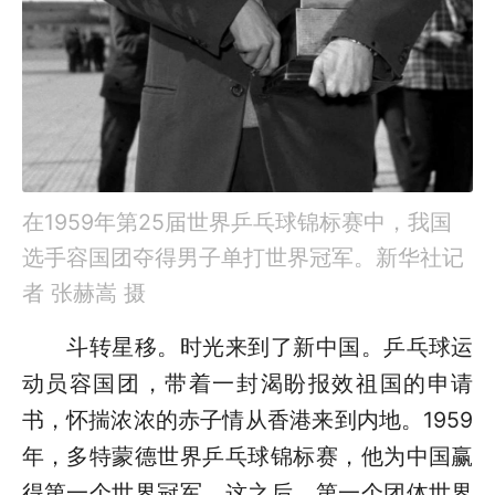
在1959年第25届世界乒乓球锦标赛中，我国
选手容国团夺得男子单打世界冠军。新华社记
者 张赫嵩 摄
斗转星移。时光来到了新中国。乒乓球运
动员容国团，带着一封渴盼报效祖国的申请
书，怀揣浓浓的赤子情从香港来到内地。1959
年，多特蒙德世界乒乓球锦标赛，他为中国赢
得第一个世界冠军。这之后，第一个团体世界