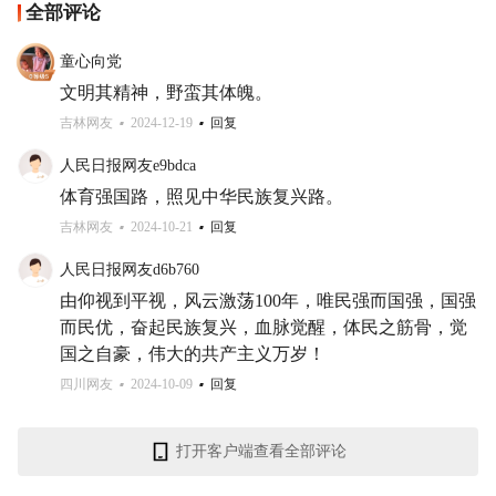
全部评论
童心向党
文明其精神，野蛮其体魄。
吉林网友
2024-12-19
回复
人民日报网友e9bdca
体育强国路，照见中华民族复兴路。
吉林网友
2024-10-21
回复
人民日报网友d6b760
由仰视到平视，风云激荡100年，唯民强而国强，国强
而民优，奋起民族复兴，血脉觉醒，体民之筋骨，觉
国之自豪，伟大的共产主义万岁！
四川网友
2024-10-09
回复
打开客户端查看全部评论