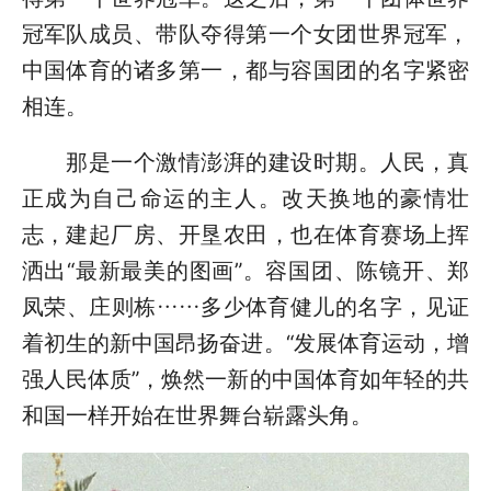
冠军队成员、带队夺得第一个女团世界冠军，
中国体育的诸多第一，都与容国团的名字紧密
相连。
那是一个激情澎湃的建设时期。人民，真
正成为自己命运的主人。改天换地的豪情壮
志，建起厂房、开垦农田，也在体育赛场上挥
洒出“最新最美的图画”。容国团、陈镜开、郑
凤荣、庄则栋……多少体育健儿的名字，见证
着初生的新中国昂扬奋进。“发展体育运动，增
强人民体质”，焕然一新的中国体育如年轻的共
和国一样开始在世界舞台崭露头角。