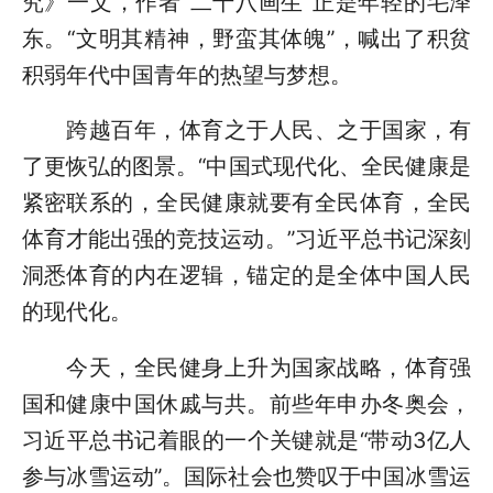
究》一文，作者“二十八画生”正是年轻的毛泽
东。“文明其精神，野蛮其体魄”，喊出了积贫
积弱年代中国青年的热望与梦想。
跨越百年，体育之于人民、之于国家，有
了更恢弘的图景。“中国式现代化、全民健康是
紧密联系的，全民健康就要有全民体育，全民
体育才能出强的竞技运动。”习近平总书记深刻
洞悉体育的内在逻辑，锚定的是全体中国人民
的现代化。
今天，全民健身上升为国家战略，体育强
国和健康中国休戚与共。前些年申办冬奥会，
习近平总书记着眼的一个关键就是“带动3亿人
参与冰雪运动”。国际社会也赞叹于中国冰雪运