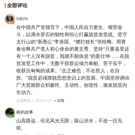
全部评论
StRiVe
在中国共产党领导下，中国人民自力更生、艰苦奋
斗，以滴水穿石的韧性和恒心打赢脱贫攻坚战。坚守
太行山的“新愚公”李保国、“燃灯校长”张桂梅、用青
春诠释共产党人初心使命的黄文秀、坚持“只要县里还
有一个人没有脱贫，我就不能休息”的姜仕坤……在脱
贫攻坚工作中，无数干部群众倾力奉献、苦干实干，
收获沉甸甸的成果。“志之难也，不在胜人，在自
胜。”脱贫必须摆脱思想意识上的贫困。中国坚持调动
广大贫困群众积极性、主动性、创造性，激发脱贫内
生动力。
云南网友
2024-11-27
回复
棋的故事
山高路远，但见风光无限；跋山涉水，不改一往无
前。