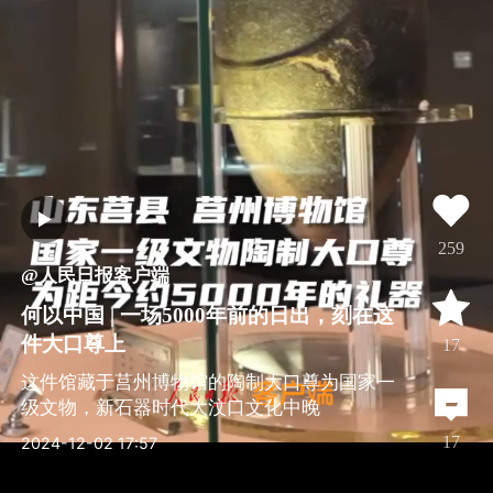
259
@人民日报客户端
何以中国 | 一场5000年前的日出，刻在这
件大口尊上
17
这件馆藏于莒州博物馆的陶制大口尊为国家一
级文物，新石器时代大汶口文化中晚
全文
17
2024-12-02 17:57