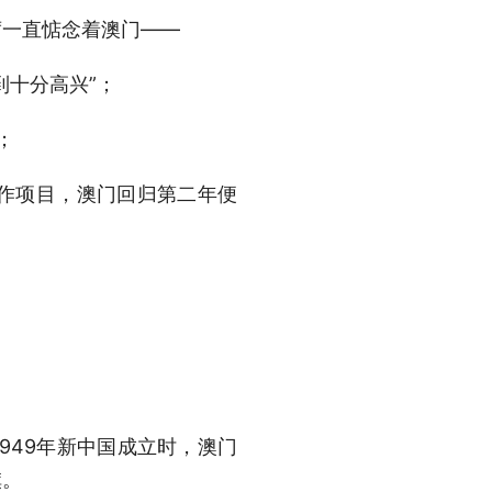
席一直惦念着澳门——
到十分高兴”；
；
作项目，澳门回归第二年便
949年新中国成立时，澳门
旗。