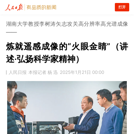
打开
湖南大学教授李树涛矢志攻关高分辨率高光谱成像
——
炼就遥感成像的“火眼金睛”（讲
述·弘扬科学家精神）
人民日报
本报记者 杨 迅
2025年1月21日 00:00