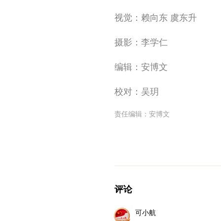
视觉：赖向东 虞东升
摄影：李学仁
编辑：安博文
校对：吴玥
责任编辑：
安博文
评论
可小航