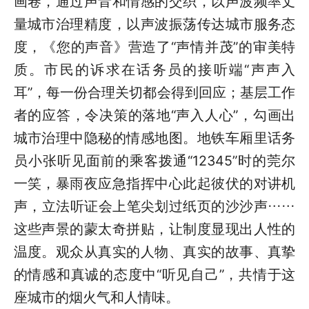
画卷，通过声音和情感的交织，以声波频率丈
量城市治理精度，以声波振荡传达城市服务态
度，《您的声音》营造了“声情并茂”的审美特
质。市民的诉求在话务员的接听端“声声入
耳”，每一份合理关切都会得到回应；基层工作
者的应答，令决策的落地“声入人心”，勾画出
城市治理中隐秘的情感地图。地铁车厢里话务
员小张听见面前的乘客拨通“12345”时的莞尔
一笑，暴雨夜应急指挥中心此起彼伏的对讲机
声，立法听证会上笔尖划过纸页的沙沙声……
这些声景的蒙太奇拼贴，让制度显现出人性的
温度。观众从真实的人物、真实的故事、真挚
的情感和真诚的态度中“听见自己”，共情于这
座城市的烟火气和人情味。