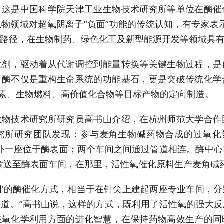
。这是中国科学院天津工业生物技术研究所等单位在酶催
物领域对超氧阴离子“负面”功能的传统认知，有专家表
路径，在生物制药、绿色化工及新型能源开发等领域具有
化剂，驱动着从代谢调控到能量转换等关键生物过程，是
，酶不仅是重构生命系统的功能基石，更是突破传统化学
生素、生物燃料、高价值化合物等目标产物的定向制造。
生物技术研究所研究员高书山介绍，在杭州师范大学合作
所研究团队发现：参与麦角生物碱药物合成的过氧化氢
外一座位于酶表面；两个车间之间通过管道相连。酶中
输送至酶表面车间，在那里，活性氧催化原料生产麦角碱
协同’的酶催化方式，相当于在针尖上建起两座专业车间，
道。”高书山说，这样的方式，既利用了活性氧的强大
在氧化学利用方面的进化智慧，在保持药物高效生产的同