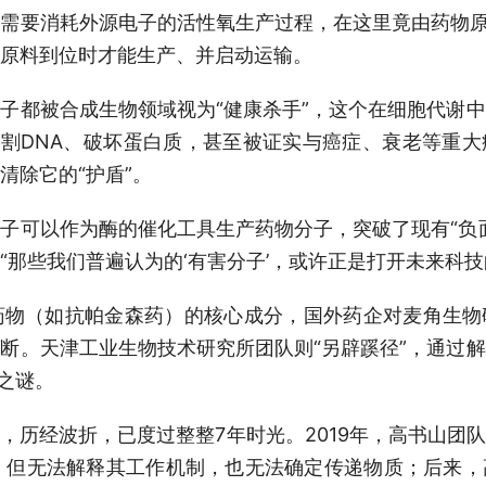
需要消耗外源电子的活性氧生产过程，在这里竟由药物原
原料到位时才能生产、并启动运输。
子都被合成生物领域视为“健康杀手”，这个在细胞代谢
切割DNA、破坏蛋白质，甚至被证实与癌症、衰老等重
清除它的“护盾”。
子可以作为酶的催化工具生产药物分子，突破了现有“负
“那些我们普遍认为的‘有害分子’，或许正是打开未来科技
药物（如抗帕金森药）的核心成分，国外药企对麦角生
断。天津工业生物技术研究所团队则“另辟蹊径”，通过
"之谜。
，历经波折，已度过整整7年时光。2019年，高书山团
结构，但无法解释其工作机制，也无法确定传递物质；后来