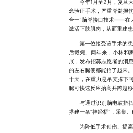
今年1月至2月，复旦
念验证手术，严重脊髓损伤
合一”脑脊接口技术——在
激活下肢肌肉，从而重建患
第一位接受该手术的患
后截瘫。两年来，小林和家
展，发布招募志愿者的消息
的左右腿便都能抬了起来。
十天，在重力悬吊支撑下
腿可快速反应抬高并跨越移
与通过识别脑电波指
搭建一条“神经桥”，采集
为降低手术创伤、提高