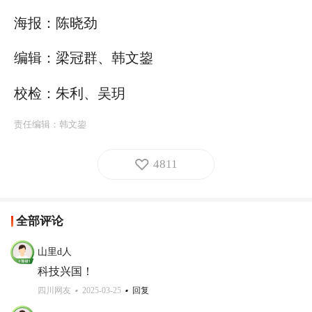
海报：陈晓劲
编辑：梁冠群、韩文鋆
校检：朱利、吴玥
责任编辑：
韩文鋆
4811
全部评论
山里d人
科技兴国！
四川网友
2025-03-25
回复