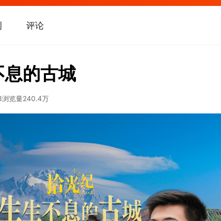
刊
评论
不息的古城
3
浏览量
240.4万