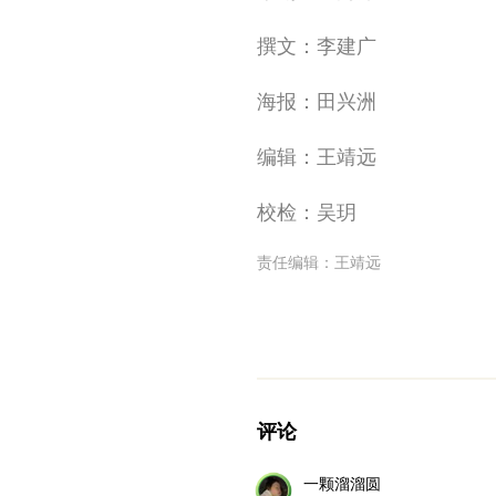
撰文：李建广
海报：田兴洲
编辑：王靖远
校检：吴玥
责任编辑：
王靖远
评论
一颗溜溜圆