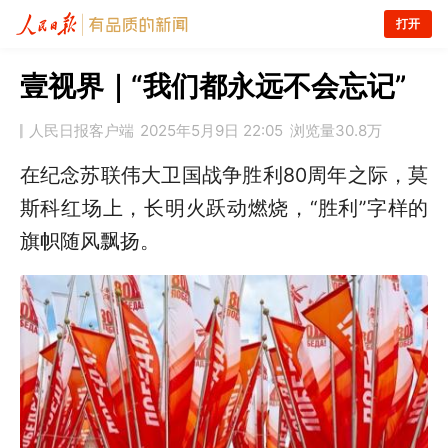
打开
壹视界｜“我们都永远不会忘记”
人民日报客户端
2025年5月9日 22:05
浏览量
30.8万
在纪念苏联伟大卫国战争胜利80周年之际，莫
斯科红场上，长明火跃动燃烧，“胜利”字样的
旗帜随风飘扬。