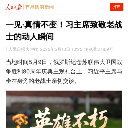
打开
一见·真情不变！习主席致敬老战
士的动人瞬间
人民日报客户端
2025年5月10日 10:25
浏览量
378.9万
当地时间5月9日，俄罗斯纪念苏联伟大卫国战
争胜利80周年庆典主观礼台上，习近平主席与
坐在身旁的老战士亲切交谈。