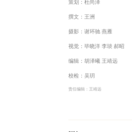
策划：杜尚泽
撰文：王洲
摄影：谢环驰
燕雁
视觉：毕晓洋 李琰 郝昭
编辑：胡泽曦 王靖远
校检：吴玥
责任编辑：
王靖远