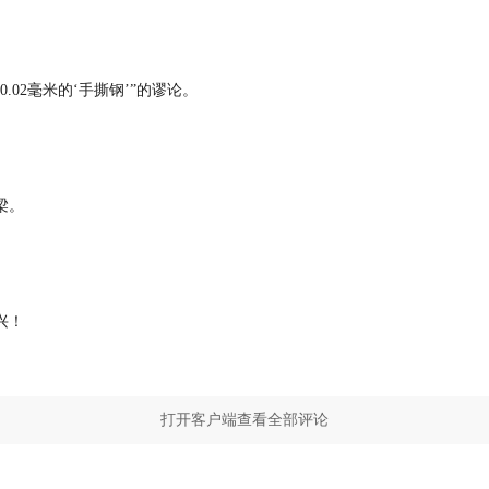
.02毫米的‘手撕钢’”的谬论。
梁。
兴！
打开客户端查看全部评论