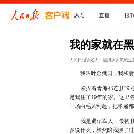
热点
直播
报
我的家就在黑
人民日报
讲述人：黑河源头流域生
我叫叶金俄日，我和妻子
紧挨着青海祁连县“9号
是我住了19年的家。这里
一场白毛风刮起，把帐篷都
我是退伍军人，最初县里
多说什么，毅然陪我搬了过