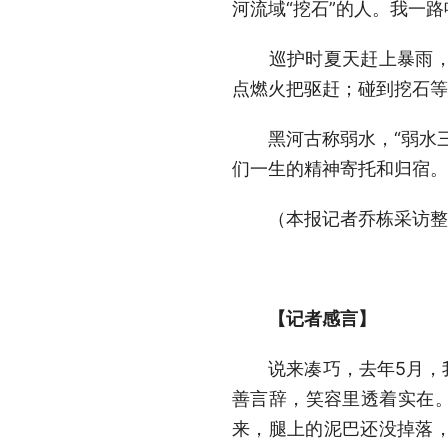
河流域“挖石”的人。我一
巡护时夏天赶上暴雨，冬
点燃火把驱赶；碰到挖石等
黑河古称弱水，“弱水三
们一生的精神寄托和归宿。
（本报记者乔栋采访
【记者感言】
说来凑巧，去年5月，我
善言辞，笑容里透着实在。
来，腿上的泥巴还没掉落