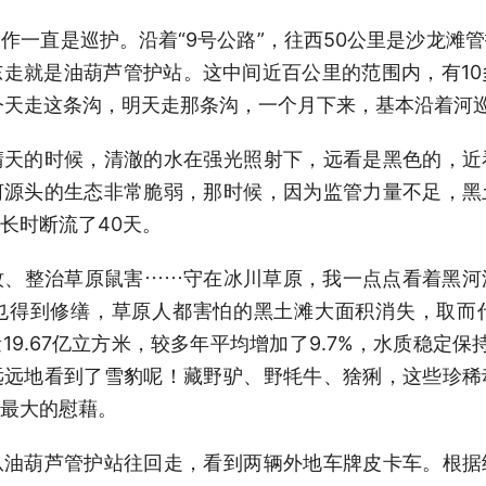
直是巡护。沿着“9号公路”，往西50公里是沙龙滩
走就是油葫芦管护站。这中间近百公里的范围内，有1
今天走这条沟，明天走那条沟，一个月下来，基本沿着河
的时候，清澈的水在强光照射下，远看是黑色的，近
河源头的生态非常脆弱，那时候，因为监管力量不足，黑
长时断流了40天。
整治草原鼠害……守在冰川草原，我一点点看着黑河
也得到修缮，草原人都害怕的黑土滩大面积消失，取而
9.67亿立方米，较多年平均增加了9.7%，水质稳定
远远地看到了雪豹呢！藏野驴、野牦牛、猞猁，这些珍稀
最大的慰藉。
葫芦管护站往回走，看到两辆外地车牌皮卡车。根据