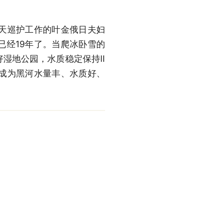
天巡护工作的叶金俄日夫妇
已经19年了。当爬冰卧雪的
好湿地公园，水质稳定保持Ⅱ
成为黑河水量丰、水质好、