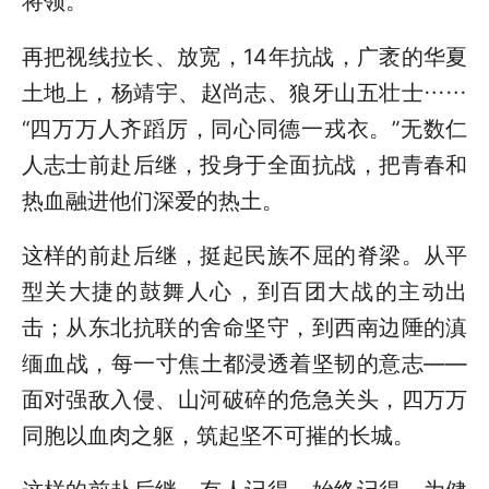
将领。
再把视线拉长、放宽，14年抗战，广袤的华夏
土地上，杨靖宇、赵尚志、狼牙山五壮士……
“四万万人齐蹈厉，同心同德一戎衣。”无数仁
人志士前赴后继，投身于全面抗战，把青春和
热血融进他们深爱的热土。
这样的前赴后继，挺起民族不屈的脊梁。从平
型关大捷的鼓舞人心，到百团大战的主动出
击；从东北抗联的舍命坚守，到西南边陲的滇
缅血战，每一寸焦土都浸透着坚韧的意志——
面对强敌入侵、山河破碎的危急关头，四万万
同胞以血肉之躯，筑起坚不可摧的长城。