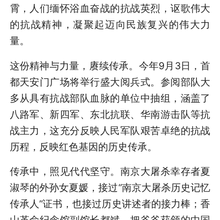
霄，人们缅怀浴血奋战的抗战英烈，讴歌伟大
的抗战精神，凝聚起迈向民族复兴的伟大力
量。
这份精神与力量，赓续传承。今年9月3日，首
都天安门广场将举行盛大阅兵式。参阅部队大
多从具有抗战部队血脉的单位中抽组，涵盖了
八路军、新四军、东北抗联、华南游击队等抗
战主力，这充分反映人民军队艰苦卓绝的抗战
历程，反映红色基因的历史传承。
传承中，照见代代坚守。南京大屠杀幸存者夏
淑琴的外孙女夏媛，接过“南京大屠杀历史记忆
传承人”证书，也接过历史讲述者的接力棒；香
山革命纪念馆副馆长都斌，把爷爷获颁的中国