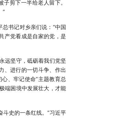
被子剪下一半给老人留下。
”
平总书记对乡亲们说：“中国
共产党看成是自家的党，是
党永远坚守，砥砺着我们党坚
力、进行的一切斗争、作出
初心、牢记使命”主题教育总
在极端困境中发展壮大，才能
奋斗史的一条红线。”习近平