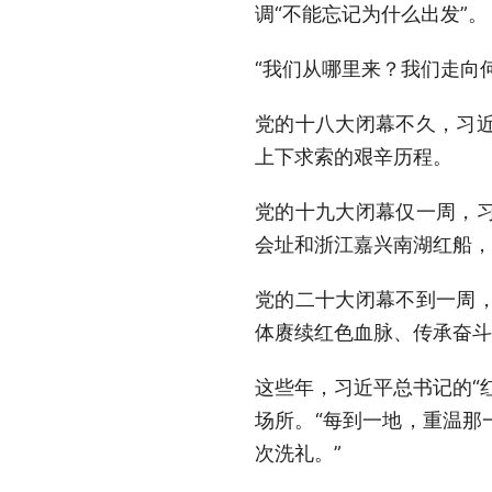
调“不能忘记为什么出发”。
“我们从哪里来？我们走向
党的十八大闭幕不久，习
上下求索的艰辛历程。
党的十九大闭幕仅一周，
会址和浙江嘉兴南湖红船，
党的二十大闭幕不到一周
体赓续红色血脉、传承奋斗
这些年，习近平总书记的“
场所。“每到一地，重温那
次洗礼。”