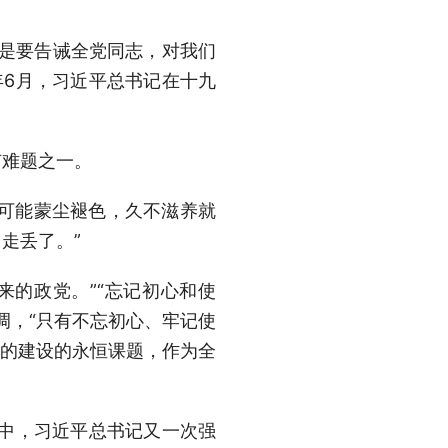
就是要告诫全党同志，对我们
年6月，习近平总书记在十九
有难题之一。
就可能蒙尘褪色，久不滋养就
走丢了。”
来的政党。”“忘记初心和使
调，“只有不忘初心、牢记使
党的建设的永恒课题，作为全
话中，习近平总书记又一次强