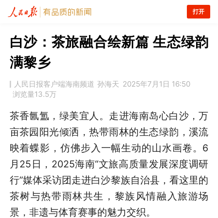
打开
白沙：茶旅融合绘新篇 生态绿韵
满黎乡
人民日报客户端海南频道
孙海天
2025年7月1日 16:50
浏览量
13.5万
茶香氤氲，绿美宜人。走进海南岛心白沙，万
亩茶园阳光倾洒，热带雨林的生态绿韵，溪流
映着蝶影，仿佛步入一幅生动的山水画卷。6
月25日，2025海南“文旅高质量发展深度调研
行”媒体采访团走进白沙黎族自治县，看这里的
茶树与热带雨林共生，黎族风情融入旅游场
景，非遗与体育赛事的魅力交织。