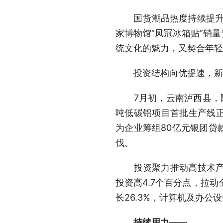
国货潮品热度持续提升。电
家博物馆“凤冠冰箱贴”销
统文化的魅力，又契合年轻
投资结构向优提速，新
7月初，云南泸西县，随
吨低碳铝项目首批生产线
为企业筹组80亿元银团贷
伐。
投资聚力推动高技术产业
投资高4.7个百分点，拉
长26.3%，计算机及办公设
持续用力——