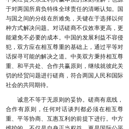
于对两国所肩负特殊全球责任的清晰认知。国
与国之间的分歧在所难免，关键在于选择以何
种方式解决问题。对话磋商不仅效率更高，更
能避免不必要的成本。中国的发展利益不容侵
犯，双方应在相互尊重的基础上，通过平等对
话探寻可能的解决之道。中美双方秉持相互尊
重、和平共处、合作共赢原则，继续就彼此关
切的经贸问题进行磋商，符合两国人民和国际
社会的共同期待。
诚意不等于无原则的妥协。磋商有底线，
合作有原则，任何对话谈判都必须在相互尊
重、平等协商、互惠互利的前提下进行。中方
维护的，不仅是自身正当权益，更是国际公平