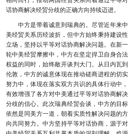
话协商解决经贸分歧的正确方向持续迈进。
中方是带着诚意到瑞典的。尽管近年来中
美经贸关系历经波折，但中方始终秉持建设性
立场，坚持以平等对话协商解决问题。在新一
轮中美经贸摩擦中，中方在坚定捍卫自身合法
权益的同时，始终敞开谈判大门。从日内瓦到
伦敦，中方的诚意体现在推动磋商进程的切实
努力中，体现在落实双方共识的具体行动中，
有效增强了各方对中美通过平等对话协商解决
分歧的信心。此次瑞典经贸会谈，中方的目标
依然是同美方一道，朝着实质性解决问题的方
向共同努力。中方坚持平等对话协商，源于对
中美经贸关系互利共赢本质的深刻理解，也源