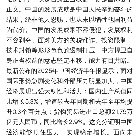
正义。中国的发展成就是中国人民辛勤奋斗的
结果，绝非他人恩赐，也从未以牺牲他国利益
为代价。中国的发展成果不容侵犯，发展权利
不容剥夺。面对美方的关税讹诈、投资限制、
技术封锁等形形色色的遏制打压，中方捍卫自
身正当权益的意志坚定不移，能力有目共睹。
最新公布的2025年中国经济半年报显示，面对
国际形势急剧变化和外部压力明显加大，中国
经济展现出强大韧性和活力：国内生产总值同
比增长5.3%，增速较去年同期和去年全年均提
升0.3个百分点；货物贸易进出口总额21.79万
亿元人民币，同比增长2.9%。这充分证明中国
经济能够顶住压力、实现稳定增长。面向未