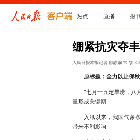
热点
直播
报
绷紧抗灾夺丰
人民日报
本报记者 郁静娴 常 钦 
原标题：全力以赴保秋
“七月十五定旱涝，八
量形成关键期。
入汛以来，我国气象
带来不利影响。