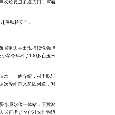
丰收还要过多道关口，需着
以赴保秋粮安全。
，陕西省定边县出现持续性强降
王小琴今年种了100多亩玉米
抽水……他介绍，村里吃过
，这次降雨前又加固河道，对
预警水量水位一体站，下拨淤
人员正指导农户对农作物追