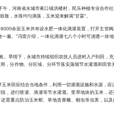
9日下午，河南省永城市蒋口镇洪楼村，民乐种植专业合作
鼓胀，水珠均匀滴落，玉米迎来解渴“甘霖”。
6000余亩玉米并布设水肥一体化滴灌装置，打开主管
浇一遍。”冯雷介绍，一体化滴灌七八个小时可浇透一块
笔账。旱情下，永城市持续组织农技人员进村入户到田，
用，分作物、分区域、分环节落实落细节水灌溉和田管关键
旱玉米田应结合当地条件，利用一切灌溉设施和水源，应
时段，进行喷灌、滴灌等节水灌溉。受旱地块的玉米，还
，还需重点防治玉米螟、草地贪夜蛾、蚜虫等虫害，以及