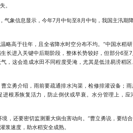
失。
期，气象信息显示，今年7月中旬至8月中旬，我国主汛期降
气温略高于往年，且全省降水时空分布不均。”中国水稻
生长进入关键中后期阶段，整体长势较好，但部分6至
天气，这会造成水田不同程度受淹，尤其是低洼易涝稻区
？曹立勇介绍，雨前要疏通排水沟渠，检修排灌设备；雨
，促进根系恢复活力，防止倒伏或早衰。水分管理上，应
环境，还要密切监测重大病虫害动向。”曹立勇说，要结
灌浆速度，助水稻安全成熟。