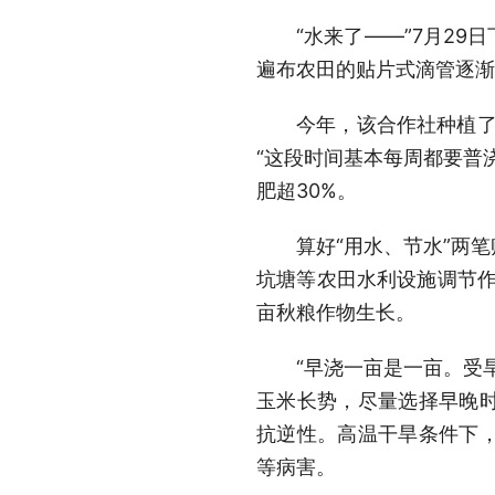
“水来了——”7月2
遍布农田的贴片式滴管逐渐
今年，该合作社种植了
“这段时间基本每周都要普
肥超30%。
算好“用水、节水”两
坑塘等农田水利设施调节作
亩秋粮作物生长。
“早浇一亩是一亩。受
玉米长势，尽量选择早晚
抗逆性。高温干旱条件下
等病害。