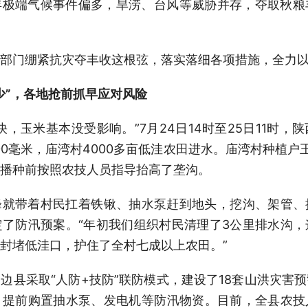
年极端气候事件偏多，旱涝、台风等威胁并存，夺取秋粮
部门绷紧抗灾夺丰收这根弦，落实落细各项措施，全力
少”，各地抢前抓早应对风险
快，玉米基本没受影响。”7月24日14时至25日11时
0毫米，庙湾村4000多亩低洼农田进水。庙湾村种植户
播种前按照农技人员指导抬高了垄沟。
峰就带着村民扛着铁锹、抽水泵赶到地头，挖沟、架管、
了防汛预案。“年初我们组织村民清理了3公里排水沟
封堵低洼口，护住了全村七成以上农田。”
边县采取“人防+技防”联防模式，建设了18套山洪灾害
，提前购置抽水泵、发电机等防汛物资。目前，全县农技