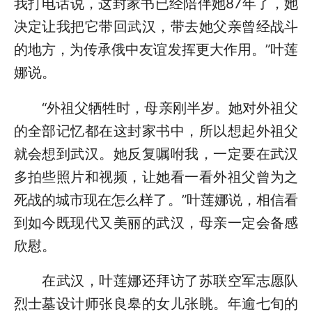
我打电话说，这封家书已经陪伴她87年了，她
决定让我把它带回武汉，带去她父亲曾经战斗
的地方，为传承俄中友谊发挥更大作用。”叶莲
娜说。
“外祖父牺牲时，母亲刚半岁。她对外祖父
的全部记忆都在这封家书中，所以想起外祖父
就会想到武汉。她反复嘱咐我，一定要在武汉
多拍些照片和视频，让她看一看外祖父曾为之
死战的城市现在怎么样了。”叶莲娜说，相信看
到如今既现代又美丽的武汉，母亲一定会备感
欣慰。
在武汉，叶莲娜还拜访了苏联空军志愿队
烈士墓设计师张良皋的女儿张眺。年逾七旬的