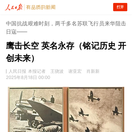
打开
中国抗战艰难时刻，两千多名苏联飞行员来华阻击
日寇——
鹰击长空 英名永存（铭记历史 开
创未来）
人民日报
本报记者 王骁波 谢亚宏 肖新新
2025年8月18日 00:00