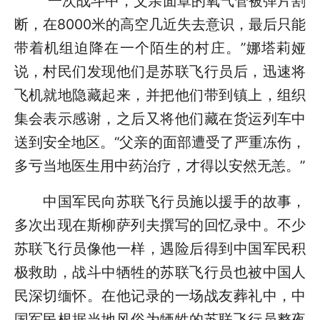
“一次战斗中，父亲面罩的氧气管被弹片割
断，在8000米的高空几近失去意识，最后只能
带着机组迫降在一个陌生的村庄。”娜塔莉娅
说，村民们发现他们是苏联飞行员后，迅速将
飞机就地隐藏起来，并把他们带到镇上，组织
集会表示感谢，之后又将他们藏在货运列车中
送到安全地区。“父亲的面部遭受了严重冻伤，
多亏当地医生用中药治疗，才得以安然无恙。”
中国军民向苏联飞行员施以援手的故事，
多次出现在斯柳萨列夫撰写的回忆录中。不少
苏联飞行员像他一样，遇险后得到中国军民积
极救助，战斗中牺牲的苏联飞行员也被中国人
民深切缅怀。在他记录的一场战友葬礼中，中
国军民根据当地风俗为牺牲的苏联飞行员整夜