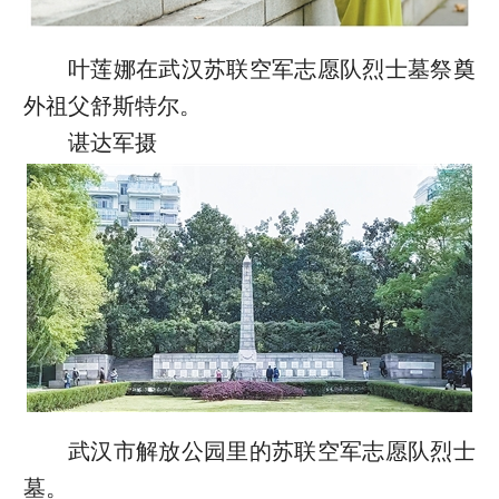
叶莲娜在武汉苏联空军志愿队烈士墓祭奠
外祖父舒斯特尔。
谌达军摄
武汉市解放公园里的苏联空军志愿队烈士
墓。