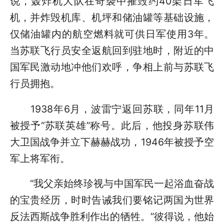
说，轰炸机大队在奇袭中摧毁约40架日军飞
机，并炸毁机库、机坪和储油罐等基础设施，
仅储油罐内的航空燃料就可供日军使用3年。
当苏联飞行员安全返航回到驻地时，附近的中
国军民激动地冲他们欢呼，争相上前与苏联飞
行员拥抱。
1938年6月，波雷宁返回苏联，同年11月
被授予“苏联英雄”称号。此后，他投身苏联伟
大卫国战争并立下赫赫战功，1946年被授予空
军上将军衔。
“我父亲始终珍视与中国军民一起浴血奋战
的宝贵经历，时时告诫我们要铭记两国为世界
反法西斯战争胜利作出的牺牲。”彼得说，他始