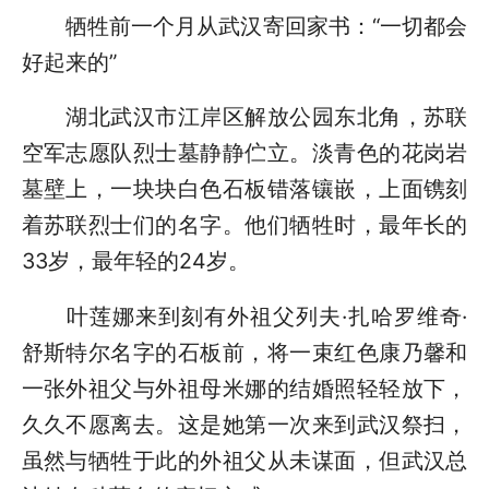
牺牲前一个月从武汉寄回家书：“一切都会
好起来的”
湖北武汉市江岸区解放公园东北角，苏联
空军志愿队烈士墓静静伫立。淡青色的花岗岩
墓壁上，一块块白色石板错落镶嵌，上面镌刻
着苏联烈士们的名字。他们牺牲时，最年长的
33岁，最年轻的24岁。
叶莲娜来到刻有外祖父列夫·扎哈罗维奇·
舒斯特尔名字的石板前，将一束红色康乃馨和
一张外祖父与外祖母米娜的结婚照轻轻放下，
久久不愿离去。这是她第一次来到武汉祭扫，
虽然与牺牲于此的外祖父从未谋面，但武汉总