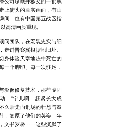
播公司珍藏并移交的一批黑
生走上街头的真实画面，有山
瞬间，也有中国第五战区指
，以高清画质重现。
顾问团队，在宏观史实与细
，走进晋察冀根据地旧址、
切身体验天寒地冻中死亡的
。每一个脚印、每一次驻足，
与影像修复技术，那些凝固
动，“宁儿啊，赶紧长大成
她不久后走向刑场的壮烈与奉
节，复原了他们的英姿：年
，文书罗桥……这些沉默了