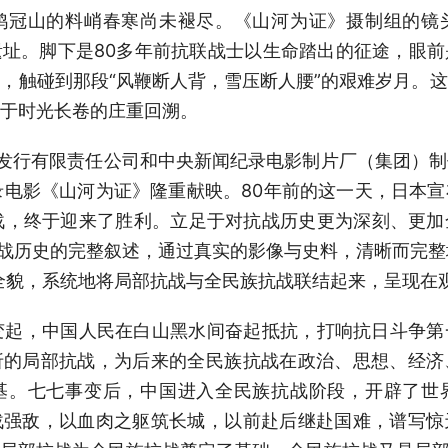
山的料峭春寒尚未褪尽。《山河为证》摄制组的镜
址。脚下是80多年前抗联战士以生命踏出的征途，眼
，触碰到那段“风鞭断人背，雪压断人腰”的艰难岁月。
于时光长卷的庄重回溯。
发行有限责任公司和中央新闻纪录电影制片厂（集团）制
录电影《山河为证》隆重献映。80年前的这一天，日本
战，终于迎来了胜利。立足于对抗战历史更为深刻、更
抗战历史的完整叙述，通过真实的影像与史料，清晰而完整地
史全貌，系统地将局部抗战与全民族抗战联结起来，呈现在
变起，中国人民在白山黑水间奋起抵抗，打响抗日斗争第
折的局部抗战，为后来的全民族抗战在政治、思想、经济
基。七七事变后，中国进入全民族抗战阶段，开辟了世
战强敌，以血肉之躯筑长城，以前赴后继赴国难，谱写惊