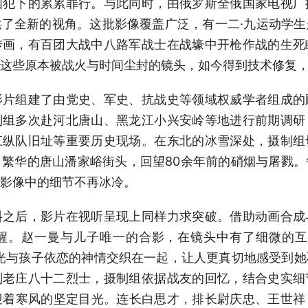
国犯下的累累罪行。与此同时，由俄罗斯全俄国家电视广
了全新的视角。这批影像覆盖广泛，有一二·九运动学
传画，有百团大战中八路军战士在战壕中开枪作战的生死
这些原本被战火与时间尘封的镜头，如今得到技术修复
组建了由党史、军史、抗战史等领域权威学者组成的
制组多次赴河北唐山、黑龙江小兴安岭等地进行前期调研
江纵队旧址等重要历史现场。在东北的冰雪深处，摄制组
繁华的唐山潘家峪街头，回望80余年前的硝烟与屠戮
影像中的细节不再冰冷。
后，影片在视听呈现上同样力求突破。借助动画合成
醒。赵一曼与儿子唯一的合影，在镜头中有了细微的互
光与孩子依恋的神情交织在一起，让人更真切地感受到
刘老庄八十二烈士，摄制组依据战友的回忆，结合史实细
迎着寒风的坚定目光。连长白思才，排长尉庆忠、王世祥