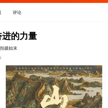
刊
评论
奋进的力量
拍摄始末
0