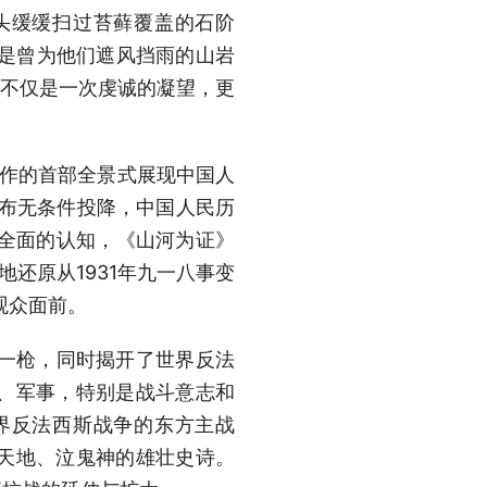
头缓缓扫过苔藓覆盖的石阶
前是曾为他们遮风挡雨的山岩
这不仅是一次虔诚的凝望，更
作的首部全景式展现中国人
宣布无条件投降，中国人民历
加全面的认知，《山河为证》
还原从1931年九一八事变
观众面前。
一枪，同时揭开了世界反法
、军事，特别是战斗意志和
界反法西斯战争的东方主战
天地、泣鬼神的雄壮史诗。