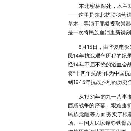
东北密林深处，木兰鸡冠
——这里是东北抗联秘营遗
草木。导演于鹏凝视取景器
是一次将民族血泪重新镌刻
8月15日，由华夏电影
民14年抗战艰辛历程的纪
经14年不屈不挠的浴血奋
将“十四年抗战”作为中国
到1945年抗战胜利的历
从1931年的九一八事
西斯战争的序幕。艰难曲
民族觉醒等方面夯实了根
场。中国人民以铮铮铁骨