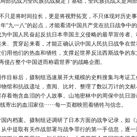
局部抗战为全民族抗战奠定了基础，全民族抗战又是局
不只是将时间拉长，更是将视野拓宽，不只体现对历史事
31年“九一八”的起点，才能看清中国共产党在抗日战争中
成为中国人民奋起反抗日本帝国主义侵略的最早宣传者、
起来、贯穿起来看，才能正确认识中国人民抗日战争在世
女们用他们的热血和牺牲，支撑起世界反法西斯战争的东
、再侵占整个中国进而称霸世界”的战略企图。
目标后，摄制组迅速展开大规模的史料搜集与考证工
博物馆和抗战遗址，查阅、比对、整理了数以万计的文献
留存着饱含血泪的个人故事。山地密林中的周保中抗日游
线寄出的血泪家信……每一页都映照着牺牲与信念。
内档案。摄制组还调研了日本方面的战争记录，如《
，从中提取有关作战部署与战争罪行的第一手信息，逐一