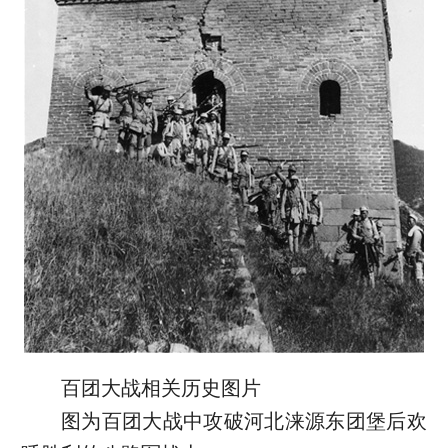
百团大战相关历史图片
图为百团大战中攻破河北涞源东团堡后欢