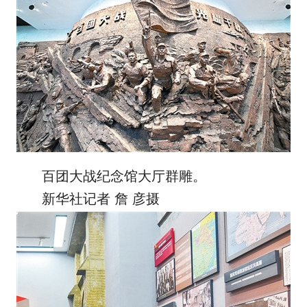
百团大战纪念馆大厅群雕。
新华社记者 詹 彦摄