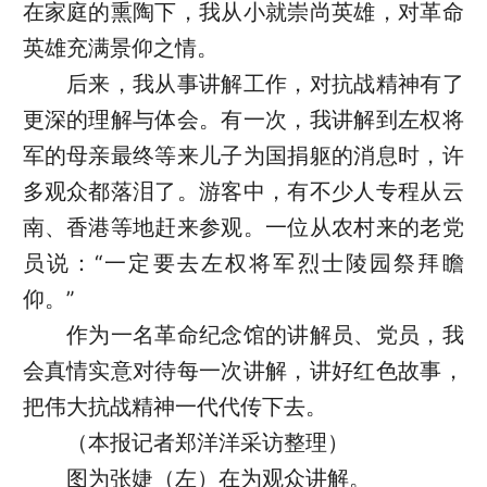
在家庭的熏陶下，我从小就崇尚英雄，对革命
英雄充满景仰之情。
后来，我从事讲解工作，对抗战精神有了
更深的理解与体会。有一次，我讲解到左权将
军的母亲最终等来儿子为国捐躯的消息时，许
多观众都落泪了。游客中，有不少人专程从云
南、香港等地赶来参观。一位从农村来的老党
员说：“一定要去左权将军烈士陵园祭拜瞻
仰。”
作为一名革命纪念馆的讲解员、党员，我
会真情实意对待每一次讲解，讲好红色故事，
把伟大抗战精神一代代传下去。
（本报记者郑洋洋采访整理）
图为张婕（左）在为观众讲解。