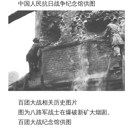
中国人民抗日战争纪念馆供图
百团大战相关历史图片
图为八路军战士在爆破新矿大烟囱。
百团大战纪念馆供图