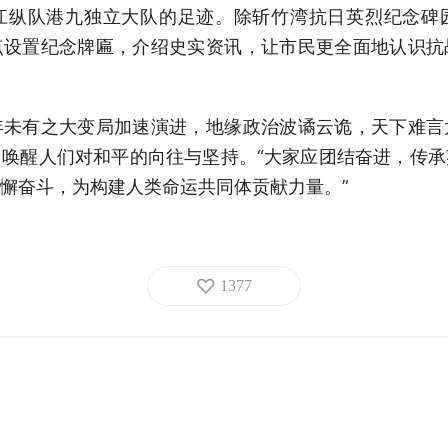
江纵队港九独立大队的足迹。除斩竹湾抗日英烈纪念碑
点设置纪念牌匾，介绍史实资讯，让市民更全面地认识抗
年未有之大变局加速演进，地缘政治波谲云诡，天下难言
唤醒人们对和平的向往与坚持。“大家应团结奋进，传
懈奋斗，为构建人类命运共同体贡献力量。”
1377