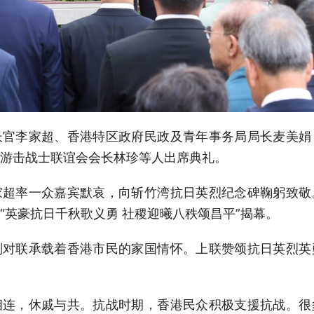
长官李家超、香港特区政府民政及青年事务局局长麦美娟
游击战士联谊会会长林珍等人出席典礼。
家超率一众嘉宾默哀，向斩竹湾抗日英烈纪念碑鞠躬致敬
“英豪抗日千秋歌义勇 社稷迎曦八秩颂昌平”揭幕。
副对联承载着香港市民的家国情怀。上联赞颂抗日英烈英
相连，休戚与共。抗战时期，香港民众积极支援抗战。很