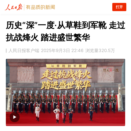
打开
历史“深”一度·从草鞋到军靴 走过
抗战烽火 踏进盛世繁华
人民日报客户端
2025年9月3日 22:46
浏览量
320.5万