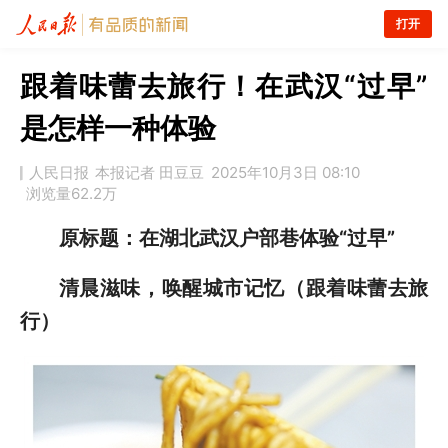
打开
跟着味蕾去旅行！在武汉“过早”
是怎样一种体验
人民日报
本报记者 田豆豆
2025年10月3日 08:10
浏览量
62.2万
原标题：
在湖北武汉户部巷体验“过早”
清晨滋味，唤醒城市记忆（跟着味蕾去旅
行）