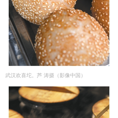
武汉欢喜坨。芦 涛摄（影像中国）