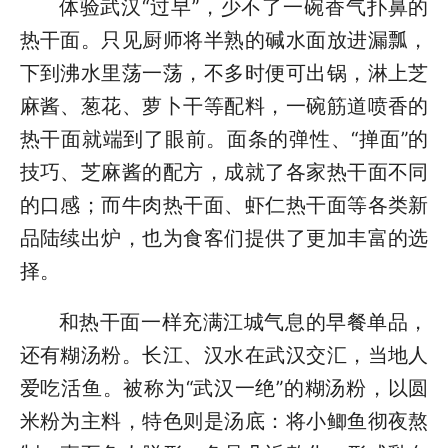
体验武汉“过早”，少不了一碗香气扑鼻的
热干面。只见厨师将半熟的碱水面放进漏瓢，
下到沸水里荡一荡，不多时便可出锅，淋上芝
麻酱、葱花、萝卜干等配料，一碗筋道喷香的
热干面就端到了眼前。面条的弹性、“掸面”的
技巧、芝麻酱的配方，成就了各家热干面不同
的口感；而牛肉热干面、虾仁热干面等各类新
品陆续出炉，也为食客们提供了更加丰富的选
择。
和热干面一样充满江城气息的早餐单品，
还有糊汤粉。长江、汉水在武汉交汇，当地人
爱吃活鱼。被称为“武汉一绝”的糊汤粉，以圆
米粉为主料，特色则是汤底：将小鲫鱼彻夜熬