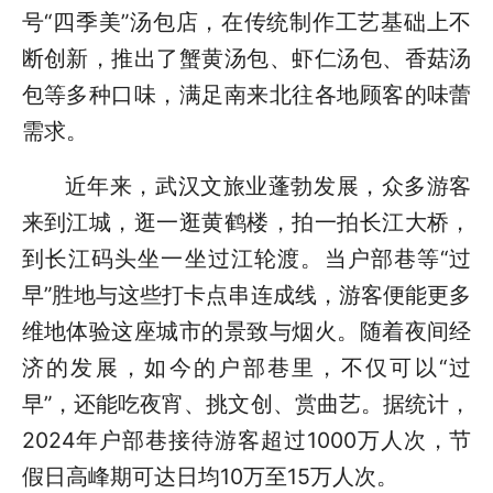
号“四季美”汤包店，在传统制作工艺基础上不
断创新，推出了蟹黄汤包、虾仁汤包、香菇汤
包等多种口味，满足南来北往各地顾客的味蕾
需求。
近年来，武汉文旅业蓬勃发展，众多游客
来到江城，逛一逛黄鹤楼，拍一拍长江大桥，
到长江码头坐一坐过江轮渡。当户部巷等“过
早”胜地与这些打卡点串连成线，游客便能更多
维地体验这座城市的景致与烟火。随着夜间经
济的发展，如今的户部巷里，不仅可以“过
早”，还能吃夜宵、挑文创、赏曲艺。据统计，
2024年户部巷接待游客超过1000万人次，节
假日高峰期可达日均10万至15万人次。