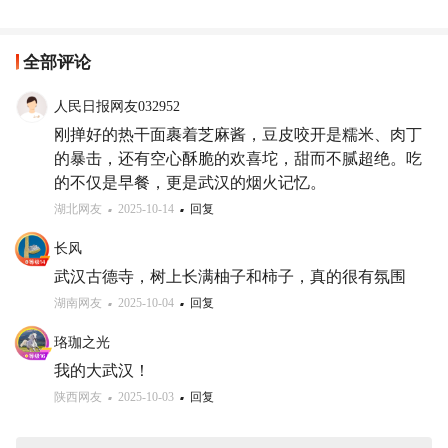
全部评论
人民日报网友032952
刚掸好的热干面裹着芝麻酱，豆皮咬开是糯米、肉丁
的暴击，还有空心酥脆的欢喜坨，甜而不腻超绝。吃
的不仅是早餐，更是武汉的烟火记忆。
湖北网友
2025-10-14
回复
长风
武汉古德寺，树上长满柚子和柿子，真的很有氛围
湖南网友
2025-10-04
回复
珞珈之光
我的大武汉！
陕西网友
2025-10-03
回复