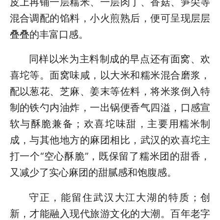
皮上再铺一层糯米、一层肉丁、香菇、笋尖等
混合调配的馅料，小火煎熟后，便可呈现层层
叠叠的丰富口感。
同样以米为主料制成的早点还有面窝、欢
喜坨等。面窝味咸，以大米和糯米混合磨浆，
配以葱花、芝麻、姜末等佐料，将米浆倒入特
制的铁勺内油炸，一出锅便香气四溢，口感宣
软与酥脆兼备；欢喜坨味甜，主要用糯米制
成，与其他地方的麻团相比，武汉的欢喜坨主
打一个“空心酥脆”，既保留了糯米团的甜香，
又减少了实心麻团的甜腻感和饱腹感。
守正，能留住武汉大江大湖的特质；创
新，才能融入现代旅游文化的大潮。百年老字