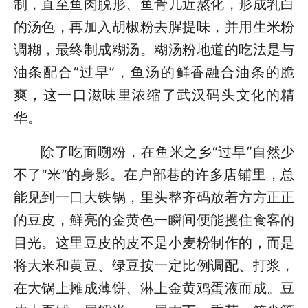
制，直至鱼肉脱形、鱼骨几近熬化，形成乳白
的汤色，再加入胡椒粉去腥提味，并用生米粉
调糊，最终制成糊汤。糊汤粉地道的吃法是与
油条配合“过早”，鱼汤的鲜香融合油条的脆
爽，这一口滋味里浓缩了武汉码头文化的精
华。
除了吃面嗍粉，在鱼米之乡“过早”自然少
不了“米”的身影。在户部巷的许多店铺里，总
能见到一口大铁锅，里头整齐码放着方方正正
的豆皮，鲜亮的金黄色一瞬间便能攫住食客的
目光。这里豆皮的皮不是小麦粉制作的，而是
将大米和黄豆、绿豆按一定比例调配、打浆，
在大锅上摊成薄饼、淋上金黄鸡蛋液而成。豆