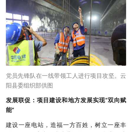
党员先锋队在一线带领工人进行项目攻坚。
云
阳县委
组织
部
供图
发展联促：项目建设和地方发展实现“双向赋
能”
建设一座电站，造福一方百姓，树立一座丰