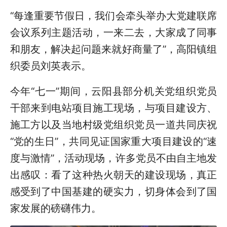
“每逢重要节假日，我们会牵头举办大党建联席
会议系列主题活动，一来二去，大家成了同事
和朋友，解决起问题来就好商量了”，高阳镇组
织委员刘英表示。
今年“七一”期间，云阳县部分机关党组织党员
干部来到电站项目施工现场，与项目建设方、
施工方以及当地村级党组织党员一道共同庆祝
“党的生日”，共同见证国家重大项目建设的“速
度与激情”，活动现场，许多党员不由自主地发
出感叹：看了这种热火朝天的建设现场，真正
感受到了中国基建的硬实力，切身体会到了国
家发展的磅礴伟力。