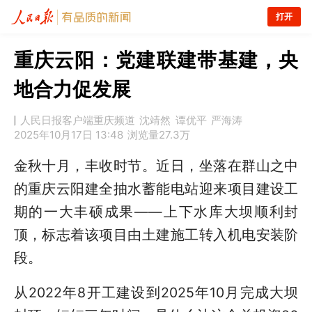
打开
重庆云阳：党建联建带基建，央
地合力促发展
人民日报客户端重庆频道
沈靖然
谭优平
严海涛
2025年10月17日 13:48
浏览量
27.3万
金秋十月，丰收时节。近日，坐落在群山之中
的重庆云阳建全抽水蓄能电站迎来项目建设工
期的一大丰硕成果——上下水库大坝顺利封
顶，标志着该项目由土建施工转入机电安装阶
段。
从2022年8开工建设到2025年10月完成大坝