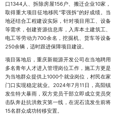
口1344人、拆除房屋156户、搬迁企业10家，
取得重大项目征地移民“零强拆”的好成绩。当
地还结合工程建设实际，针对项目用工、设备
等需求，创建资源信息库，入库本土建筑工、
电工等劳动力700余名，挖掘机、货车等设备
250余辆，适时跟进保障项目建设。
项目落地后，重庆新能源开发公司在当地聘用
多名青年人才进入管理岗位工作，施工方更是
为当地群众提供上1000个就业岗位，村民在家
门口实现稳定就业。2024年7月11日，高阳镇
发生特大暴雨，双方党员干部立即成立党员突
击队奔赴抗洪救灾第一线，在泥石流发生前将
15名群众成功转移安置。