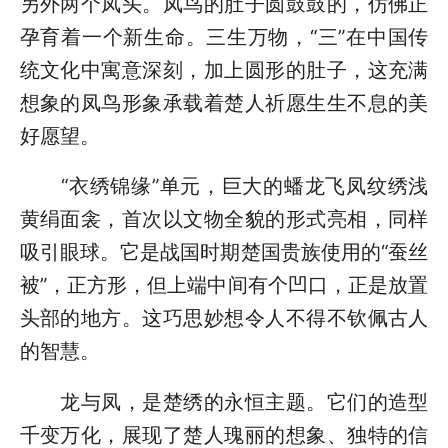
另外两个凤头。凤鸟的肚子圆鼓鼓的，仿佛正
孕育着一个新生命。三生万物，“三”在中国传
统文化中寓意深刻，加上圆形的肚子，这充满
想象的凤鸟形象承载着楚人祈愿生生不息的美
好愿望。
“衣绣锦缘”单元，巨大的蟠龙飞凤纹绣浅
黄绢面衾，首次以文物全貌的形式亮相，同样
吸引眼球。它是战国时期楚国贵族使用的“蚕丝
被”，正方形，但上端中间有个凹口，正是放置
头部的地方。这巧思妙想令人不得不钦佩古人
的智慧。
龙与凤，是楚绣的永恒主题。它们的造型
千变万化，展现了楚人瑰丽的想象、独特的信