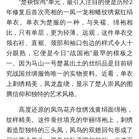
“楚袂惊鸿”单元，最引人注目的便是历经2
年修复后首次亮相的一凤一龙相蟠纹绣紫红绢
单衣。单衣为楚服的一种，与夹襦、绵袍相
比，只有单层，更为轻薄。远观，这件单衣交
领右衽、直裾、颈部和袖口包边的样式令人十
分眼熟，它便是今日“战国袍”最早的模板之
一。因为马山一号楚墓出土的丝织品是目前研
究战国丝绸服饰唯一的实物资料。近看，单衣
上刺绣精美，凤龙盘绕，显示了楚人崇凤的图
腾信仰和独特的艺术风格。
高度还原的凤鸟花卉纹绣浅黄绢面绵袍，
纹样精美。这件蚕丝填充的华丽绵袍上，刺绣
着造型独特的三头凤，凤鸟的双翅回勾形成了