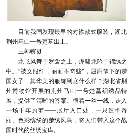
目前我国发现最早的对襟款式服装，湖北
荆州马山一号楚墓出土。
王郭骥摄
龙飞凤舞于罗衾之上，虎啸龙吟于锦绣之
中。“被文服纤，丽而不奇些”，屈原笔下的楚
国女子，其华美的服饰到底什么样？湖北省荆
州博物馆开展的荆州马山一号楚墓织绣品特
展，提供了清晰的答案。循着一丝一线，走入
一场千年的梦——展厅入口处，一只造型奇
丽、色彩缤纷的楚绣凤鸟，将人们带入这个战
国时代的丝绸宝库。