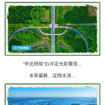
“华北明珠”白洋淀光彩重现，
水草葳蕤、淀阔水清，