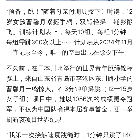
“预备，跳！”随着母亲付珊珊按下计时键，12
岁女孩曹馨月紧握手柄，双臂轻摇，绳影翻
飞。训练计划表上，每天10组、每组1分钟、
每组需跳300次以上……计划表从2024年11月
一直记录至今，唯一的空白出现在除夕下午。
不久前，在日本川崎举行的世界青年跳绳锦标
赛上，来自山东省青岛市李沧区东川路小学的
曹馨月一鸣惊人。在3分钟单摇跳（12—15岁
女子组）项目中，她以1056次的成绩勇夺冠
军，不仅为中国队摘得本届赛事首金，更一举
刷新该项目世界纪录。
“我第一次接触速度跳绳时，1分钟只跳了140