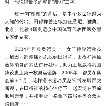
时，他说得最多的就是“谢谢”二字。
这一句“谢谢”的背后，是半个多世纪鲜为
人知的付出。田得祥曾连续担任悉尼、雅典、
北京、伦敦4届奥运会中国体育代表团医务部
专家组专家。
2004年雅典奥运会上，女子摔跤运动员
王旭因肘部疼痛难忍找到田得祥，田得祥用抽
液体消炎的方法进行处理，助力王旭赢得我国
摔跤史上第一枚奥运金牌；2005年，都灵冬奥
会前6个月，花样滑冰运动员赵宏博左脚跟腱
断裂，在田得祥的精心治疗下，赵宏博在赛前
顺利康复，并和申雪一举拿下该届冬奥会双人
滑铜牌……